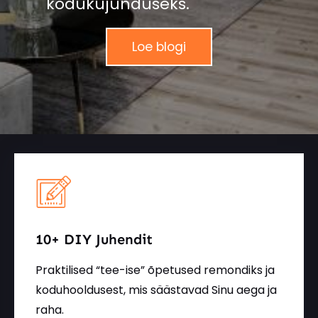
kodukujunduseks.
Loe blogi
10+ DIY Juhendit
Praktilised “tee-ise” õpetused remondiks ja
koduhooldusest, mis säästavad Sinu aega ja
raha.