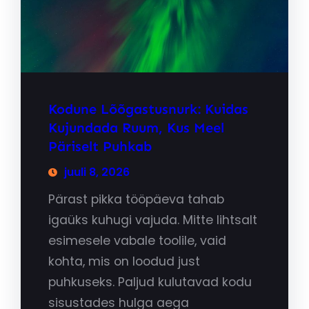
Kodune Lõõgastusnurk: Kuidas
Kujundada Ruum, Kus Meel
Päriselt Puhkab
juuli 8, 2026
Pärast pikka tööpäeva tahab
igaüks kuhugi vajuda. Mitte lihtsalt
esimesele vabale toolile, vaid
kohta, mis on loodud just
puhkuseks. Paljud kulutavad kodu
sisustades hulga aega