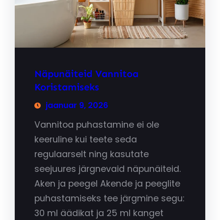
Näpunäiteid Vannitoa
Koristamiseks
jaanuar 9, 2026
Vannitoa puhastamine ei ole
keeruline kui teete seda
regulaarselt ning kasutate
seejuures järgnevaid näpunäiteid.
Aken ja peegel Akende ja peeglite
puhastamiseks tee järgmine segu:
30 ml äädikat ja 25 ml kanget