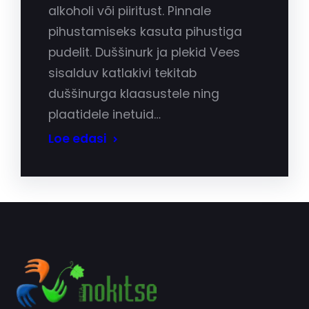
alkoholi või piiritust. Pinnale
pihustamiseks kasuta pihustiga
pudelit. Duššinurk ja plekid Vees
sisalduv katlakivi tekitab
duššinurga klaasustele ning
plaatidele inetuid…
Loe edasi