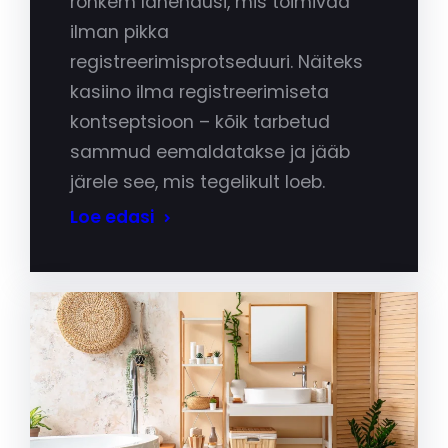
rohkem lahendusi, mis toimivad
ilman pikka
registreerimisprotseduuri. Näiteks
kasiino ilma registreerimiseta
kontseptsioon – kõik tarbetud
sammud eemaldatakse ja jääb
järele see, mis tegelikult loeb.
Loe edasi