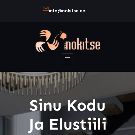
Liigu
info@nokitse.ee
sisu
juurde
Sinu Kodu
Ja Elustiili