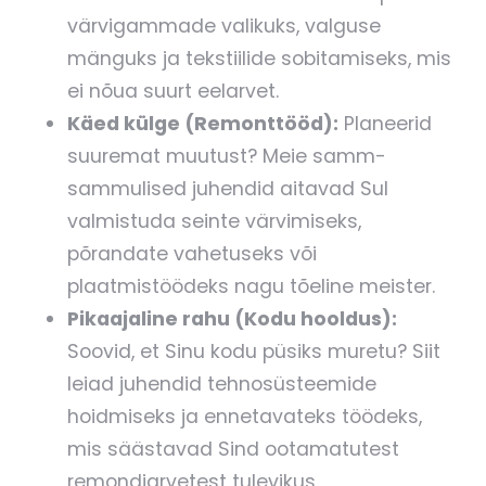
värvigammade valikuks, valguse
mänguks ja tekstiilide sobitamiseks, mis
ei nõua suurt eelarvet.
Käed külge (Remonttööd):
Planeerid
suuremat muutust? Meie samm-
sammulised juhendid aitavad Sul
valmistuda seinte värvimiseks,
põrandate vahetuseks või
plaatmistöödeks nagu tõeline meister.
Pikaajaline rahu (Kodu hooldus):
Soovid, et Sinu kodu püsiks muretu? Siit
leiad juhendid tehnosüsteemide
hoidmiseks ja ennetavateks töödeks,
mis säästavad Sind ootamatutest
remondiarvetest tulevikus.