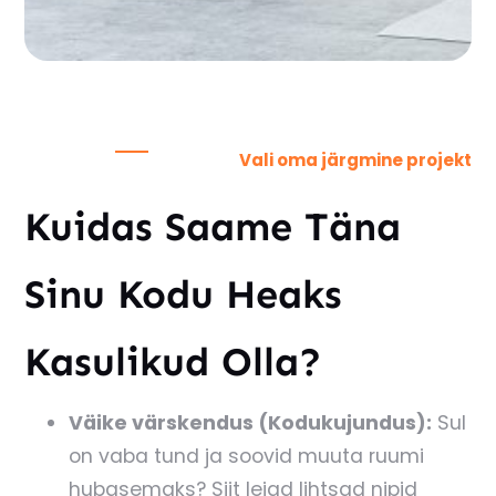
Vali oma järgmine projekt
Kuidas Saame Täna
Sinu Kodu Heaks
Kasulikud Olla?
Väike värskendus (Kodukujundus):
Sul
on vaba tund ja soovid muuta ruumi
hubasemaks? Siit leiad lihtsad nipid