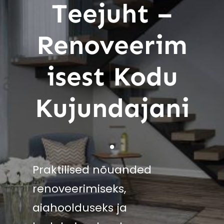
Teejuht –
Renoveerim
Isest Kodu
Kujundajani
.
Praktilised nõuanded
renoveerimiseks,
aiahoolduseks ja