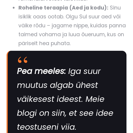
Roheline teraapia (Aed ja kodu):
Sinu
isiklik oaas ootab. Olgu Sul suur aed või
väike rõdu – jagame nippe, kuidas panna
taimed vohama ja luua õueruum, kus on
päriselt hea puhata.
Pea meeles:
Iga suur
muutus algab ühest
väikesest ideest. Meie
blogi on siin, et see idee
teostuseni viia.