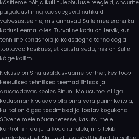
käsitleme põhjalikult tuleohutuse reegleid, andurite
paigaldust ning kaasaegseid nutikaid
valvesüsteeme, mis annavad Sulle meelerahu ka
kodust eemal olles. Turvaline kodu on tervik, kus
tehniline korrashoid ja kaasaegne tehnoloogia
töötavad käsikäes, et kaitsta seda, mis on Sulle
kõige kallim.
Noktise on Sinu usaldusväärne partner, kes toob
keerulised tehnilised teemad lihtsas ja
arusaadavas keeles Sinuni. Me usume, et iga
koduomanik suudab olla oma vara parim kaitsja,
kui tal on õiged teadmised ja toetav kogukond.
Süvene meie nõuannetesse, kasuta meie
kontrollnimekirju ja koge rahulolu, mis tekib
teadmisest, et Sinu kodu on hästi hoitud, turvaline