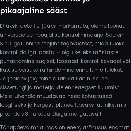
pikaajaline sääst
Et ükski detail ei jääks märkamata, oleme loonud
universaalse hooajalise kontrollnimekirja. See on
Sinu igatunnine teejuht tegevustest, mida tuleks
kontrollida igal aastal – olgu selleks räästaste
puhastamine sügisel, fassaadi kontroll kevadel või
katuse seisukorra hindamine enne lume tulekut.
Järjepidev jälgimine aitab vältida niiskuse
sissetungi ja materjalide enneaegset kulumist.
Meie juhendid muudavad need kohustused
loogiliseks ja kergesti planeeritavaks rutiiniks, mis
pikendab Sinu kodu eluiga märgatavalt.
Tänapäeva maailmas on energiatõhusus enamat