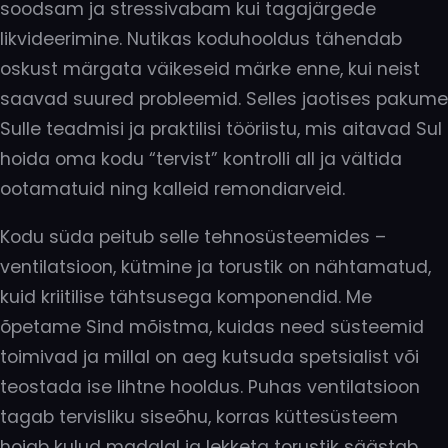
soodsam ja stressivabam kui tagajärgede
likvideerimine. Nutikas koduhooldus tähendab
oskust märgata väikeseid märke enne, kui neist
saavad suured probleemid. Selles jaotises pakume
Sulle teadmisi ja praktilisi tööriistu, mis aitavad Sul
hoida oma kodu “tervist” kontrolli all ja vältida
ootamatuid ning kalleid remondiarveid.
Kodu süda peitub selle tehnosüsteemides –
ventilatsioon, kütmine ja torustik on nähtamatud,
kuid kriitilise tähtsusega komponendid. Me
õpetame Sind mõistma, kuidas need süsteemid
toimivad ja millal on aeg kutsuda spetsialist või
teostada ise lihtne hooldus. Puhas ventilatsioon
tagab tervisliku siseõhu, korras küttesüsteem
hoiab kulud madalal ja lekketa torustik säästab