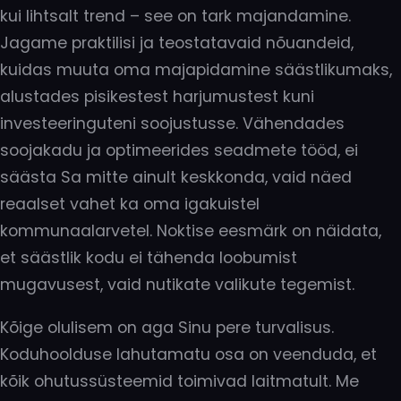
kui lihtsalt trend – see on tark majandamine.
Jagame praktilisi ja teostatavaid nõuandeid,
kuidas muuta oma majapidamine säästlikumaks,
alustades pisikestest harjumustest kuni
investeeringuteni soojustusse. Vähendades
soojakadu ja optimeerides seadmete tööd, ei
säästa Sa mitte ainult keskkonda, vaid näed
reaalset vahet ka oma igakuistel
kommunaalarvetel. Noktise eesmärk on näidata,
et säästlik kodu ei tähenda loobumist
mugavusest, vaid nutikate valikute tegemist.
Kõige olulisem on aga Sinu pere turvalisus.
Koduhoolduse lahutamatu osa on veenduda, et
kõik ohutussüsteemid toimivad laitmatult. Me