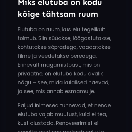
Miks elutuba on kodu
kõige tähtsam ruum
Elutuba on ruum, kus elu tegelikult
toimub. Siin süüakse, lõõgastutakse,
kohtutakse sõpradega, vaadatakse
filme ja veedetakse pereaega.
Erinevalt magamistoast, mis on
privaatne, on elutuba kodu avalik
nägu – see, mida külalised näevad,
ja see, mis annab esmamulje.
Paljud inimesed tunnevad, et nende
elutuba vajab muutust, kuid ei tea,
kust alustada. Renoveerimist ei
soovita, sest see maksab palju ja