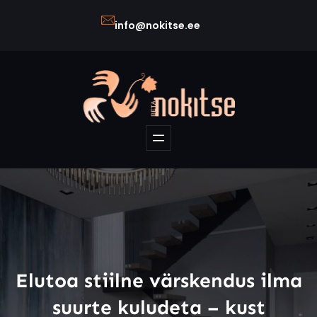
Liigu
info@nokitse.ee
sisu
juurde
Elutoa stiilne värskendus ilma
suurte kuludeta – kust