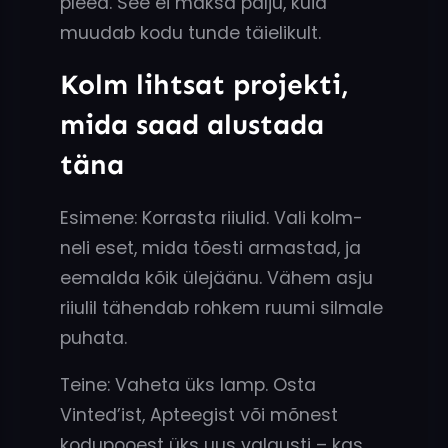
pleed. See ei maksa palju, kuid
muudab kodu tunde täielikult.
Kolm lihtsat projekti,
mida saad alustada
täna
Esimene: Korrasta riiulid. Vali kolm-
neli eset, mida tõesti armastad, ja
eemalda kõik ülejäänu. Vähem asju
riiulil tähendab rohkem ruumi silmale
puhata.
Teine: Vaheta üks lamp. Osta
Vinted’ist, Apteegist või mõnest
kodupooest üks uus valgusti – kas