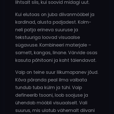
lihtsalt siis, kui soovid midagi uut.
Kui elutoas on juba diivanmööbel ja
kardinad, alusta padjadest. Kolm-
neli patja erineva suuruse ja
tekstuuriga loovad visuaalse
sügavuse. Kombineeri materjale –
samett, kangas, linane. Värvide osas
kasuta põhitooni ja kaht täiendavat.
Vaip on teine suur liikumapanev jõud.
Kõva põranda peal ilma vaibata
tundub tuba külm ja tühi. Vaip
defineerib tsooni, loob soojuse ja
ühendab mööbli visuaalselt. Vali
suurus, mis ulatub vähemalt diivani