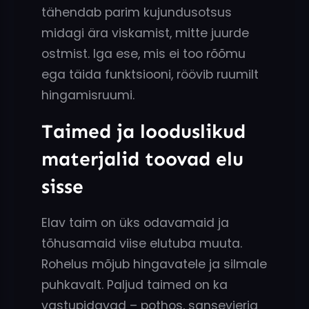
tähendab parim kujundusotsus
midagi ära viskamist, mitte juurde
ostmist. Iga ese, mis ei too rõõmu
ega täida funktsiooni, röövib ruumilt
hingamisruumi.
Taimed ja looduslikud
materjalid toovad elu
sisse
Elav taim on üks odavamaid ja
tõhusamaid viise elutuba muuta.
Rohelus mõjub hingavatele ja silmale
puhkavalt. Paljud taimed on ka
vastupidavad – pothos, sansevieria