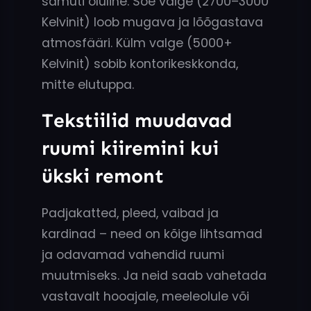
samuti oluline. Soe valge (2700–3000
Kelvinit) loob mugava ja lõõgastava
atmosfääri. Külm valge (5000+
Kelvinit) sobib kontorikeskkonda,
mitte elutuppa.
Tekstiilid muudavad
ruumi kiiremini kui
ükski remont
Padjakatted, pleed, vaibad ja
kardinad – need on kõige lihtsamad
ja odavamad vahendid ruumi
muutmiseks. Ja neid saab vahetada
vastavalt hooajale, meeleolule või