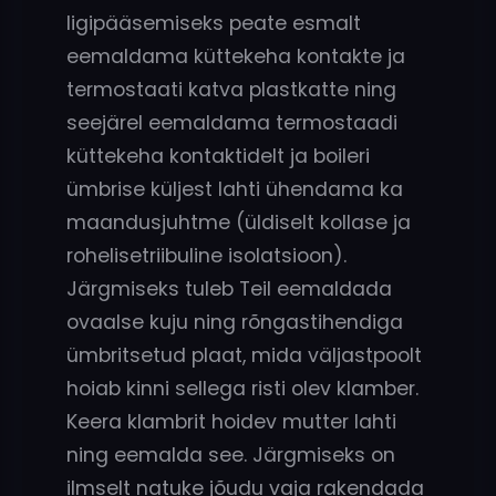
ligipääsemiseks peate esmalt
eemaldama küttekeha kontakte ja
termostaati katva plastkatte ning
seejärel eemaldama termostaadi
küttekeha kontaktidelt ja boileri
ümbrise küljest lahti ühendama ka
maandusjuhtme (üldiselt kollase ja
rohelisetriibuline isolatsioon).
Järgmiseks tuleb Teil eemaldada
ovaalse kuju ning rõngastihendiga
ümbritsetud plaat, mida väljastpoolt
hoiab kinni sellega risti olev klamber.
Keera klambrit hoidev mutter lahti
ning eemalda see. Järgmiseks on
ilmselt natuke jõudu vaja rakendada