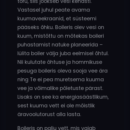
toru, siis jookseb vesi kenasti.
Vastasel juhul peate avama
kuumaveekraanid, et süsteemi
pääseks õhku. Boileris olev vesi on
kuum, mistõttu on mõtekas boileri
puhastamist natuke planeerida –
lülita boiler välja juba eelmisel õhtul.
Nii kulutate õhtuse ja hommikuse
pesuga boileris oleva sooja vee ära
ning Te ei pea muretsema kuuma
vee ja võimalike põletuste pärast.
Lisaks on see ka energiasäästlikum,
sest kuuma vett ei ole mõistlik
äravoolutorust alla lasta.
Boileris on palju vett, mis vajab