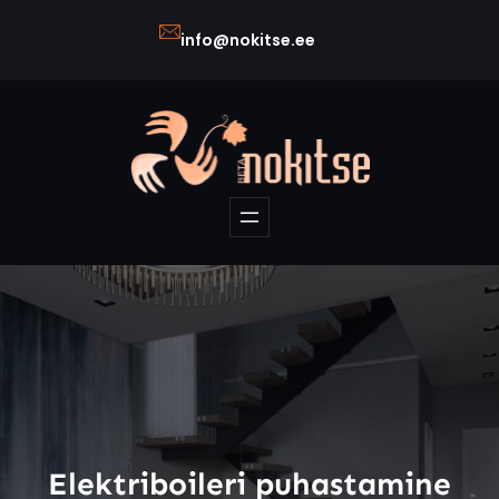
Liigu
info@nokitse.ee
sisu
juurde
Elektriboileri puhastamine