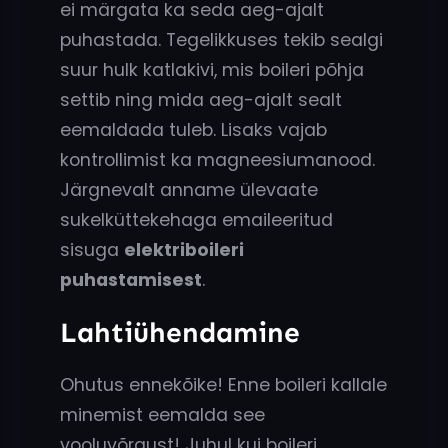
ei märgata ka seda aeg-ajalt
puhastada. Tegelikkuses tekib sealgi
suur hulk katlakivi, mis boileri põhja
settib ning mida aeg-ajalt sealt
eemaldada tuleb. Lisaks vajab
kontrollimist ka magneesiumanood.
Järgnevalt anname ülevaate
sukelküttekehaga emaileeritud
sisuga
elektriboileri
puhastamisest
.
Lahtiühendamine
Ohutus ennekõike! Enne boileri kallale
minemist eemalda see
vooluvõrgust! Juhul kui boileri