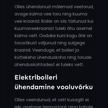
Olles ühendanud mõlemad veetorud,
avage külma vee toru ning kuuma
vee kraanid. Boiler on siis täitunud kui
kuumaveekraanist tuleb õhu asemel
külma vett. Oodake kuni kogu õhk on
torustikust väljunud ning sulgege
kraanid. Veenduge, et boileri ja
küttekeha ühenduskoha ning torude
ühenduskohtadest ei tuleks vett.
Elektriboileri
ühendamine vooluvõrku
Olles veendunud, et vett kusagilt ei
leki, asetage termostaat oma kohale