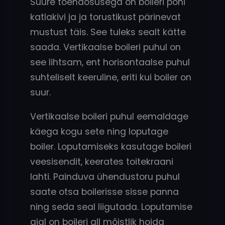
Suure tõenäosusega on boileri põhi
katlakivi ja ja torustikust pärinevat
mustust täis. See tuleks sealt kätte
saada. Vertikaalse boileri puhul on
see lihtsam, ent horisontaalse puhul
suhteliselt keeruline, eriti kui boiler on
suur.
Vertikaalse boileri puhul eemaldage
käega kogu sete ning loputage
boiler. Loputamiseks kasutage boileri
veesisendit, keerates toitekraani
lahti. Painduva ühendustoru puhul
saate otsa boilerisse sisse panna
ning seda seal liigutada. Loputamise
ajal on boileri all mõistlik hoida