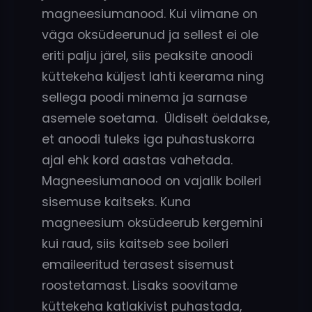
magneesiumanood. Kui viimane on
väga oksüdeerunud ja sellest ei ole
eriti palju järel, siis peaksite anoodi
küttekeha küljest lahti keerama ning
sellega poodi minema ja sarnase
asemele soetama. Üldiselt öeldakse,
et anoodi tuleks iga puhastuskorra
ajal ehk kord aastas vahetada.
Magneesiumanood on vajalik boileri
sisemuse kaitseks. Kuna
magneesium oksüdeerub kergemini
kui raud, siis kaitseb see boileri
emaileeritud terasest sisemust
roostetamast. Lisaks soovitame
küttekeha katlakivist puhastada,