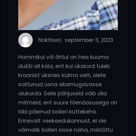
Noktise
september 11, 2023
Hommikul või õhtul on hea kuuma
dušši all käia, ent kui ükskord tuleb
kraanist üksnes külma vett, olete
sattunud üsna ebamugavasse
olukorda. Selle põhjuseid võib olla
mitmeid, ent suure tõenäosusega on
läbi põlenud boileri küttekeha.
Erinevalt veekeedukannust, ei ole
võimalik boileri sisse näha, mistõttu