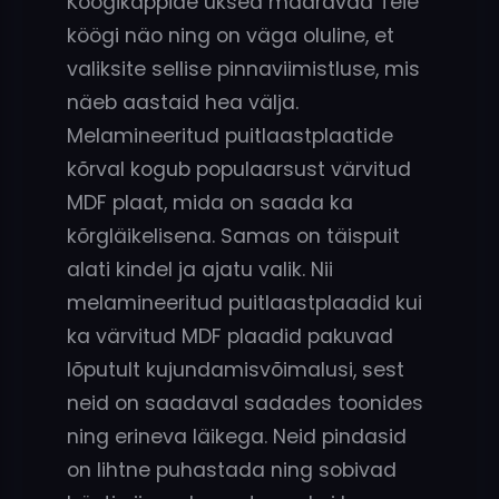
Köögikappide uksed määravad Teie
köögi näo ning on väga oluline, et
valiksite sellise pinnaviimistluse, mis
näeb aastaid hea välja.
Melamineeritud puitlaastplaatide
kõrval kogub populaarsust värvitud
MDF plaat, mida on saada ka
kõrgläikelisena. Samas on täispuit
alati kindel ja ajatu valik. Nii
melamineeritud puitlaastplaadid kui
ka värvitud MDF plaadid pakuvad
lõputult kujundamisvõimalusi, sest
neid on saadaval sadades toonides
ning erineva läikega. Neid pindasid
on lihtne puhastada ning sobivad