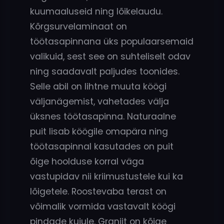
kuumaaluseid ning lõikelaudu.
Kõrgsurvelaminaat on
töötasapinnana üks populaarsemaid
valikuid, sest see on suhteliselt odav
ning saadavalt paljudes toonides.
Selle abil on lihtne muuta köögi
väljanägemist, vahetades välja
üksnes töötasapinna. Naturaalne
puit lisab köögile omapära ning
töötasapinnal kasutades on puit
õige hoolduse korral väga
vastupidav nii kriimustustele kui ka
lõigetele. Roostevaba terast on
võimalik vormida vastavalt köögi
pindade kujule. Graniit on kõige