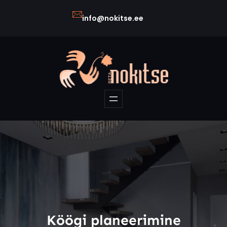
Liigu
info@nokitse.ee
sisu
juurde
Köögi planeerimine