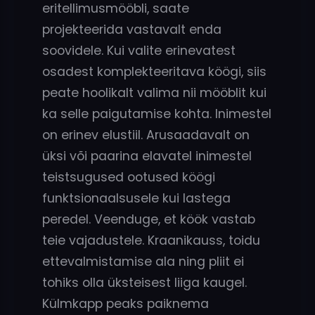
eritellimusmööbli, saate
projekteerida vastavalt enda
soovidele. Kui valite erinevatest
osadest komplekteeritava köögi, siis
peate hoolikalt valima nii mööblit kui
ka selle paigutamise kohta. Inimestel
on erinev elustiil. Arusaadavalt on
üksi või paarina elavatel inimestel
teistsugused ootused köögi
funktsionaalsusele kui lastega
peredel. Veenduge, et köök vastab
teie vajadustele. Kraanikauss, toidu
ettevalmistamise ala ning pliit ei
tohiks olla üksteisest liiga kaugel.
Külmkapp peaks paiknema