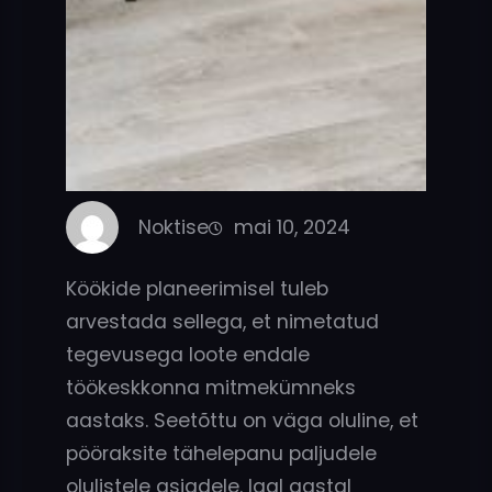
Noktise
mai 10, 2024
Köökide planeerimisel tuleb
arvestada sellega, et nimetatud
tegevusega loote endale
töökeskkonna mitmekümneks
aastaks. Seetõttu on väga oluline, et
pööraksite tähelepanu paljudele
olulistele asjadele. Igal aastal