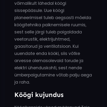
võimalikult lähedal köögi
sissepääsule. Uue köögi
planeerimisel tuleb aegsasti mõelda
köögitehnika paiknemisele ruumis,
sest selle järgi tuleb paigaldada
veetorustik, elektrijuhtmed,
gaasitorud ja ventilatsioon. Kui
uuendate enda kööki, siis võtke
arvesse olemasolevaid torude ja
elektri ühenduskohti, sest nende
ümberpaigutamine võtab palju aega
ja raha.
Köögi kujundus